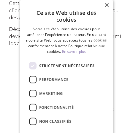
×
Cette courbure est excellente pour les
clientes ayant des cils naturels recourbés ou
Ce site Web utilise des
des yeux enfoncés.
cookies
Notre site Web utilise des cookies pour
Découvrez pourquoi les
bouquets pré-fait
améliorer l'expérience utilisateur. En utilisant
deviennent de plus en plus populaires parmi
notre site Web, vous acceptez tous les cookies
les artistes de cils.
conformément à notre Politique relative aux
cookies.
En savoir plus
STRICTEMENT NÉCESSAIRES
VOS AVANTAGES
PERFORMANCE
MARKETING
FONCTIONNALITÉ
Livraison gratuite pour les commandes
de plus de 150€
NON CLASSIFIÉS