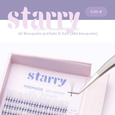
Panier
0,00 €
Accueil
Bouquets préfaits
4D Bouquets préfaits D 0,05 (384 bouquets)
Passer
à
la
fin
de
la
galerie
d’images