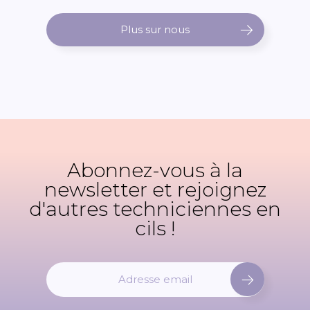
Plus sur nous
Abonnez-vous à la
newsletter et rejoignez
d'autres techniciennes en
cils !
I
n
s