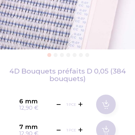
Passer
au
4D Bouquets préfaits D 0,05 (384
début
bouquets)
de
la
Galerie
6 mm
d’images
PCE
12,90 €
7 mm
PCE
12,90 €