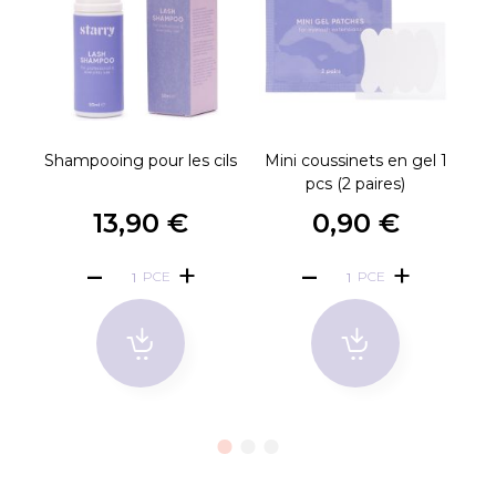
Shampooing pour les cils
Mini coussinets en gel 1
4D
pcs (2 paires)
13,90 €
0,90 €
PCE
PCE