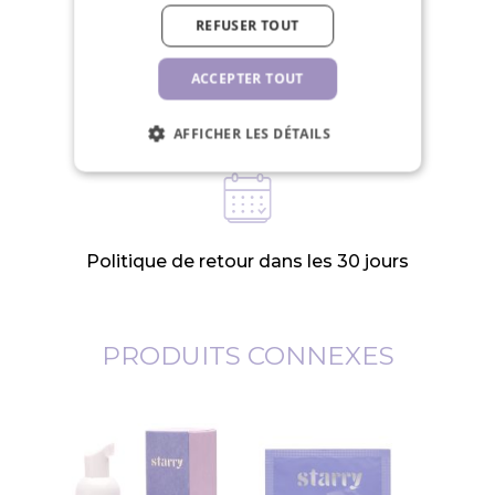
REFUSER TOUT
ACCEPTER TOUT
Nous expédions en 24 heures les jours
ouvrables
AFFICHER LES DÉTAILS
Politique de retour dans les 30 jours
PRODUITS CONNEXES