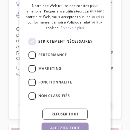
wispy : guide étape par
Notre site Web utilise des cookies pour
améliorer l'expérience utilisateur. En utilisant
étape 2026
notre site Web, vous acceptez tous les cookies
conformément à notre Politique relative aux
cookies.
En savoir plus
Quelles couleurs et courbures utiliser
pour une pose wispy ? Comment
obtenir le mapping parfait ?
STRICTEMENT NÉCESSAIRES
Aujourd’hui, je vais vous guider étape
par étape pour réaliser cet ensemble de
PERFORMANCE
cils spécifique.
Une fois cette technique maîtrisée, vous
MARKETING
vous démarquerez à coup sûr !
FONCTIONNALITÉ
NON CLASSIFIÉS
Lire la suite
REFUSER TOUT
ACCEPTER TOUT