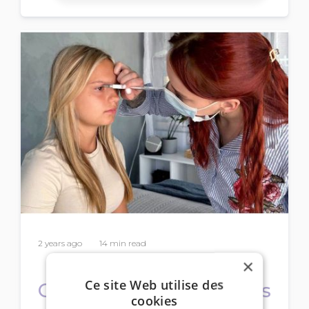
2 years ago
14 min read
×
Ce site Web utilise des
Comment créer des cils
cookies