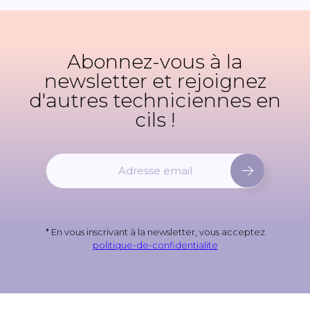
Abonnez-vous à la
newsletter et rejoignez
d'autres techniciennes en
cils !
I
n
s
c
r
* En vous inscrivant à la newsletter, vous acceptez
i
politique-de-confidentialite
v
e
z
-