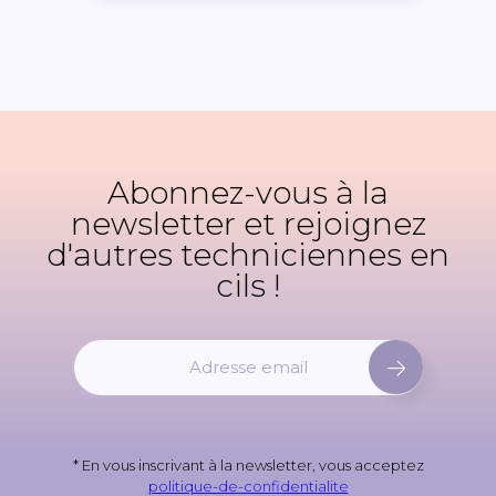
Abonnez-vous à la
newsletter et rejoignez
d'autres techniciennes en
cils !
I
n
s
c
r
* En vous inscrivant à la newsletter, vous acceptez
i
politique-de-confidentialite