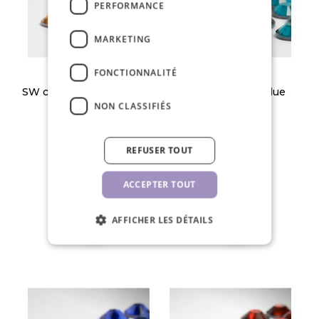
PERFORMANCE
MARKETING
FONCTIONNALITÉ
SW cristaux SS5 Topaz 50
SW cristaux SS8 Blue
pcs
Zircon 50 pcs
NON CLASSIFIÉS
1,30 €
1,30 €
REFUSER TOUT
PCE
PCE
ACCEPTER TOUT
AFFICHER LES DÉTAILS