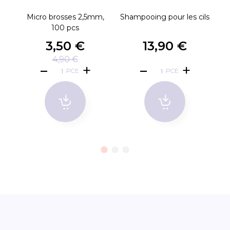
Micro brosses 2,5mm,
Shampooing pour les cils
C
100 pcs
3,50 €
13,90 €
4,90 €
PCE
PCE