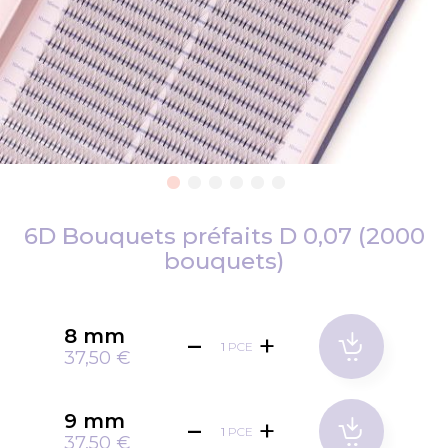
Passer
au
6D Bouquets préfaits D 0,07 (2000
début
bouquets)
de
la
Galerie
8 mm
d’images
PCE
37,50 €
9 mm
PCE
37,50 €