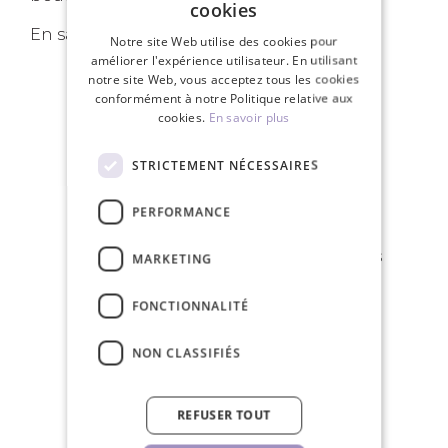
cookies
En savoir plus sur les
bouquets pré-faits
.
Notre site Web utilise des cookies pour
améliorer l'expérience utilisateur. En utilisant
notre site Web, vous acceptez tous les cookies
conformément à notre Politique relative aux
cookies.
En savoir plus
VOS AVANTAGES
STRICTEMENT NÉCESSAIRES
PERFORMANCE
Livraison gratuite pour les commandes
MARKETING
de plus de 150€
FONCTIONNALITÉ
NON CLASSIFIÉS
Nous expédions en 24 heures les jours
REFUSER TOUT
ouvrables