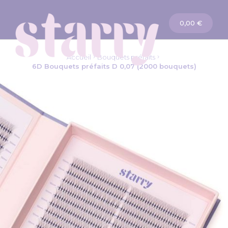
Panier
0,00 €
Accueil
Bouquets préfaits
6D Bouquets préfaits D 0,07 (2000 bouquets)
Passer
à
la
fin
de
la
galerie
d’images