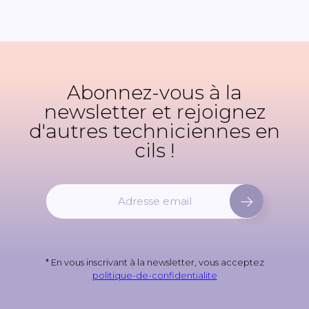
Abonnez-vous à la
newsletter et rejoignez
d'autres techniciennes en
cils !
I
n
s
c
r
* En vous inscrivant à la newsletter, vous acceptez
i
politique-de-confidentialite
v
e