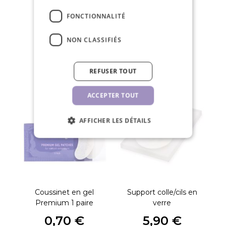
Politique de retour dans les 30 jours
FONCTIONNALITÉ
NON CLASSIFIÉS
PRODUITS CONNEXES
REFUSER TOUT
ACCEPTER TOUT
AFFICHER LES DÉTAILS
Coussinet en gel
Support colle/cils en
Sh
Premium 1 paire
verre
0,70 €
5,90 €