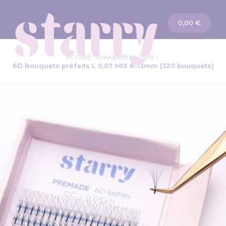
Panier
0,00 €
Accueil
Bouquets préfaits
6D Bouquets préfaits L 0,07 MIX 6-13mm (320 bouquets)
Passer
à
la
fin
de
la
galerie
d’images