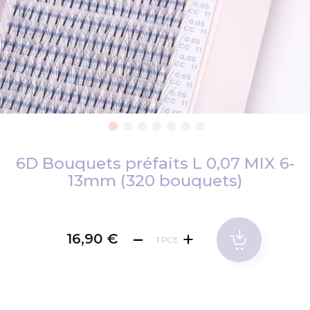
Passer
au
6D Bouquets préfaits L 0,07 MIX 6-
début
13mm (320 bouquets)
de
la
Galerie
16,90 €
d’images
PCE