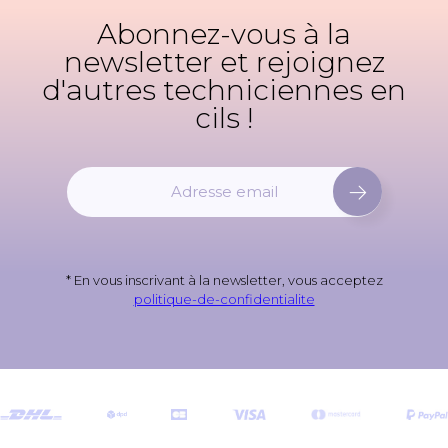
Abonnez-vous à la
newsletter et rejoignez
d'autres techniciennes en
cils !
I
n
s
c
r
* En vous inscrivant à la newsletter, vous acceptez
i
politique-de-confidentialite
v
e
z
-
v
o
u