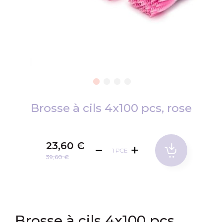
Passer
au
Brosse à cils 4x100 pcs, rose
début
de
la
23,60 €
PCE
Galerie
39,60 €
d’images
Brosse à cils 4x100 pcs,