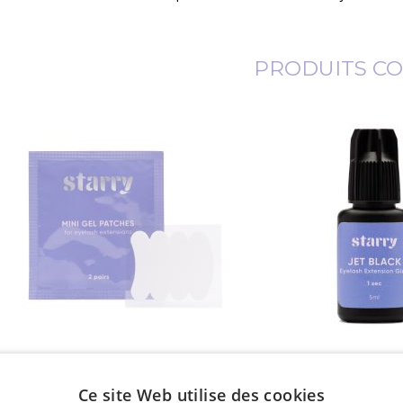
PRODUITS C
Mini coussinets en gel 1 pcs (2
Colle à cils JE
paires)
Ce site Web utilise des cookies