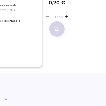
€
0,70 €
tre site Web,
savoir plus
R
PCE
CTIONNALITÉ
*