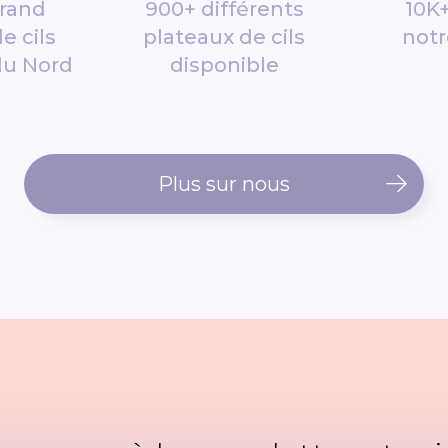
grand
900+ différents
10K+
e cils
plateaux de cils
notr
du Nord
disponible
Plus sur nous