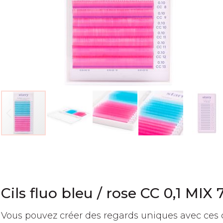
Passer
au
début
de
la
Cils fluo bleu / rose CC 0,1 MI
Galerie
d’images
Vous pouvez créer des regards uniques avec ces ci