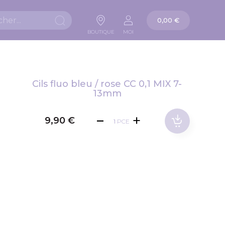
Panier
0,00 €
Chercher
BOUTIQUE
MOI
Cils fluo bleu / rose CC 0,1 MIX 7-
13mm
9,90 €
PCE