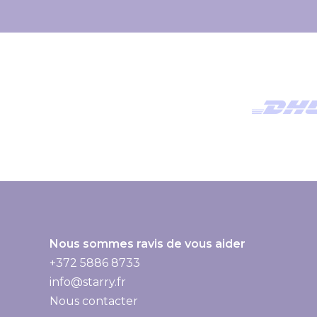
u
s
à
n
o
t
r
e
n
e
w
s
Nous sommes ravis de vous aider
l
+372 5886 8733
e
info@starry.fr
t
Nous contacter
t