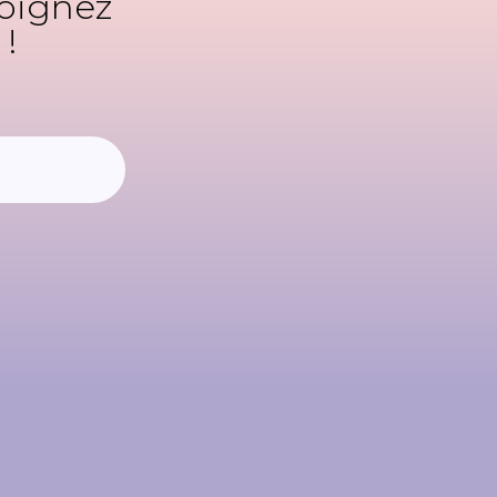
joignez
!