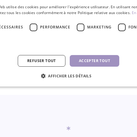
0,90 €
21,50 
eb utilise des cookies pour améliorer l'expérience utilisateur. En utilisant no
tez tous les cookies conformément à notre Politique relative aux cookies.
En 
PCE
PCE
ÉCESSAIRES
PERFORMANCE
MARKETING
FON
REFUSER TOUT
ACCEPTER TOUT
AFFICHER LES DÉTAILS
*