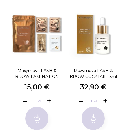
Maxymova LASH &
Maxymova LASH &
M
BROW LAMINATION
BROW COCKTAIL 15ml
DISCOVERY KIT
15,00 €
32,90 €
PCE
PCE