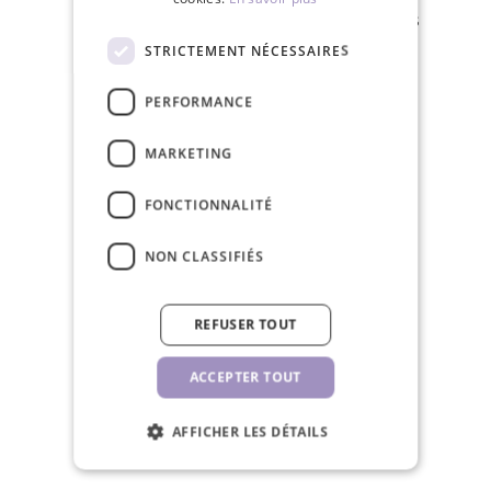
Livraison gratuite pour les commandes
de plus de 150€
STRICTEMENT NÉCESSAIRES
PERFORMANCE
MARKETING
Nous expédions en 24 heures les jours
FONCTIONNALITÉ
ouvrables
NON CLASSIFIÉS
REFUSER TOUT
Politique de retour dans les 30 jours
ACCEPTER TOUT
AFFICHER LES DÉTAILS
PRODUITS CONNEXES