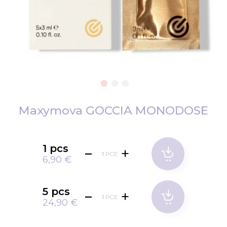
Passer
au
Maxymova GOCCIA MONODOSE
début
de
la
1 pcs
PCE
Galerie
6,90 €
d’images
5 pcs
PCE
24,90 €