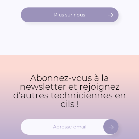
Plus sur nous
Abonnez-vous à la
newsletter et rejoignez
d'autres techniciennes en
cils !
I
n
s