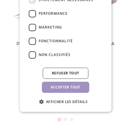
PERFORMANCE
MARKETING
FONCTIONNALITÉ
Pinces Vetus, 00-SA
Pinces Vetus, 5B-SA
NON CLASSIFIÉS
7,70 €
7,70 €
REFUSER TOUT
PCE
PCE
ACCEPTER TOUT
AFFICHER LES DÉTAILS