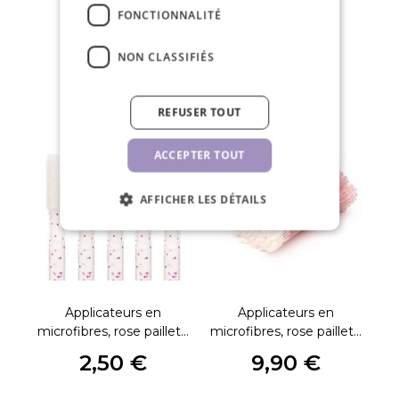
FONCTIONNALITÉ
NON CLASSIFIÉS
PRODUITS CONNEXES
REFUSER TOUT
ACCEPTER TOUT
AFFICHER LES DÉTAILS
Applicateurs en
Applicateurs en
Sh
microfibres, rose pailleté
microfibres, rose pailleté
10 pcs
100 pcs
2,50 €
9,90 €