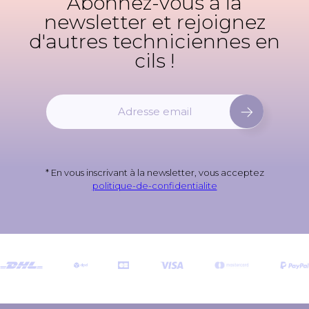
Abonnez-vous à la
newsletter et rejoignez
d'autres techniciennes en
cils !
I
n
s
c
r
* En vous inscrivant à la newsletter, vous acceptez
i
politique-de-confidentialite
v
e
z
-
v
o
u
s