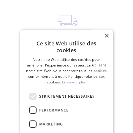
×
Livraison gratuite pour les commandes
Ce site Web utilise des
de plus de 150€
cookies
Notre site Web utilise des cookies pour
améliorer l'expérience utilisateur. En utilisant
notre site Web, vous acceptez tous les cookies
conformément à notre Politique relative aux
cookies.
En savoir plus
Nous expédions en 24 heures les jours
ouvrables
STRICTEMENT NÉCESSAIRES
PERFORMANCE
MARKETING
Politique de retour dans les 30 jours