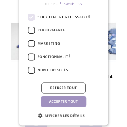
cookies.
En savoir plus
STRICTEMENT NÉCESSAIRES
PERFORMANCE
MARKETING
FONCTIONNALITÉ
NON CLASSIFIÉS
SW cristaux SS8
SW cristaux SS5 Light
Sapphire 50 pcs
Sapphire 50 pcs
REFUSER TOUT
1,30 €
1,30 €
ACCEPTER TOUT
PCE
PCE
AFFICHER LES DÉTAILS