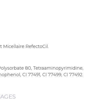
 Micellaire RefectoCil.
Polysorbate 80, Tetraaminopyrimidine,
phenol, CI 77491, CI 77499, CI 77492.
TAGES