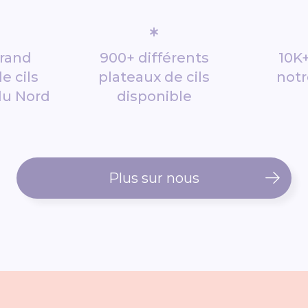
*
grand
900+ différents
10K+
e cils
plateaux de cils
notr
du Nord
disponible
Plus sur nous