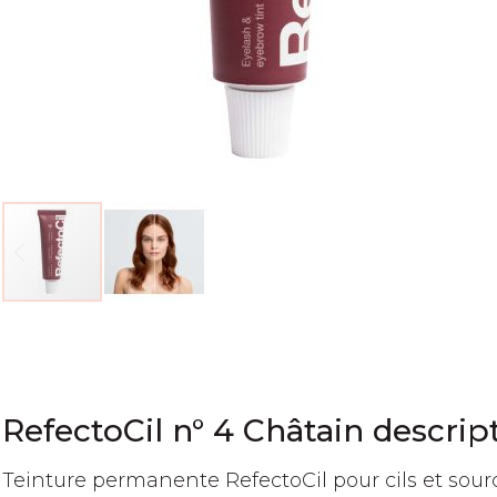
Passer
au
début
de
la
RefectoCil n° 4 Châtain descrip
Galerie
d’images
Teinture permanente RefectoCil pour cils et sour