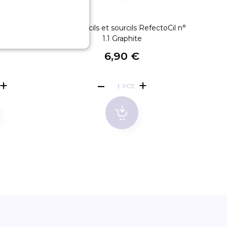
oupelles
Teinture cils et sourcils RefectoCil n°
Refecto
es
1.1 Graphite
€
6,90 €
PCE