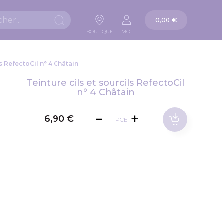
Panier
0,00 €
Chercher
BOUTIQUE
MOI
ls RefectoCil n° 4 Châtain
Teinture cils et sourcils RefectoCil
n° 4 Châtain
6,90 €
PCE