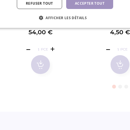
REFUSER TOUT
ACCEPTER TOUT
RefectoCil Brow & Lash Booster
RefectoCil Mini C
AFFICHER LES DÉTAILS
Cosmétiqu
54,00 €
4,50 
PCE
PCE