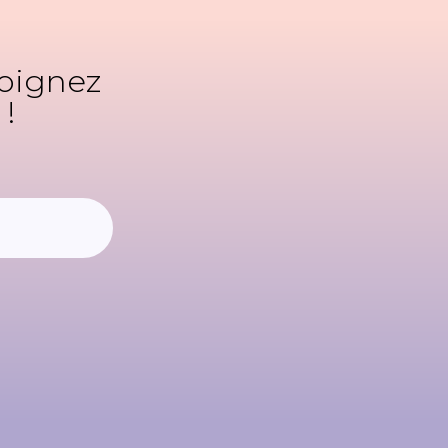
joignez
!