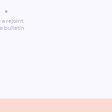
*
 a rejoint
e bulletin