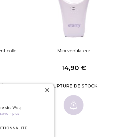
nt colle
Mini ventilateur
Micr
€
14,90 €
RUPTURE DE STOCK
×
tre site Web,
savoir plus
CTIONNALITÉ