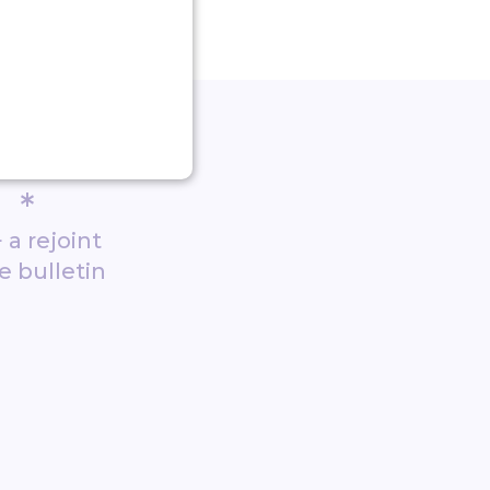
*
 a rejoint
e bulletin