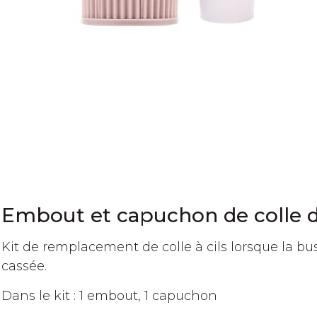
Passer
au
début
de
la
Embout et capuchon de colle d
Galerie
d’images
Kit de remplacement de colle à cils lorsque la bu
cassée.
Dans le kit : 1 embout, 1 capuchon