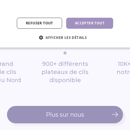
REFUSER TOUT
ACCEPTER TOUT
AFFICHER LES DÉTAILS
*
grand
900+ différents
10K+
e cils
plateaux de cils
notr
du Nord
disponible
Plus sur nous