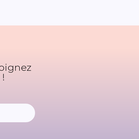
joignez
!