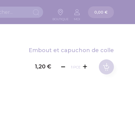
Panier
0,00 €
Chercher
BOUTIQUE
MOI
Embout et capuchon de colle
1,20 €
PCE